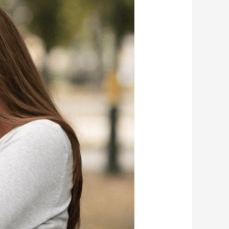
همسر
من
درگیر
خیانت
عاطفی
شده
است؟