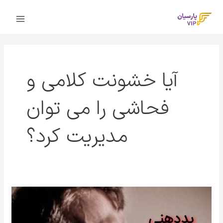
رش
Main
ه
Menu
حتوا
آیا خشونت کلامی و
فحاشی را می توان
مدیریت کرد؟
بد
دهنی