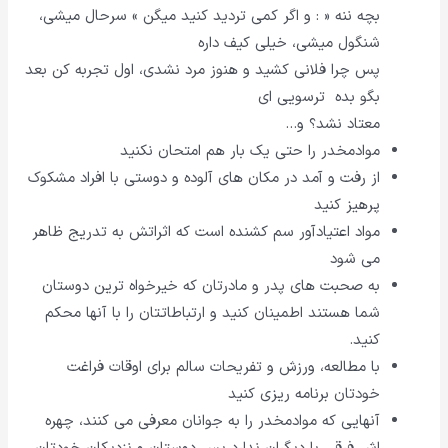
بچه ننه « : و اگر کمى تردید کنید میگن » سرحال میشی،
شنگول میشی، خیلى کیف داره
پس چرا فلانى کشید و هنوز مرد نشدی، اول تجربه کن بعد
بگو بده ترسویی ای
معتاد نشد؟ و…
موادمخدر را حتى یک بار هم امتحان نکنید
از رفت و آمد در مکان هاى آلوده و دوستى با افراد مشکوک
پرهیز کنید
مواد اعتیادآور سم کشنده است که اثراتش به تدریج ظاهر
می شود
به صحبت هاى پدر و مادرتان که خیرخواه ترین دوستان
شما هستند اطمینان کنید و ارتباطاتتان را با آنها محکم
کنید.
با مطالعه، ورزش و تفریحات سالم براى اوقات فراغت
خودتان برنامه ریزى کنید
آنهایی که موادمخدر را به جوانان معرفى می کنند، چهره