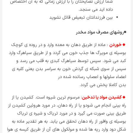
شما ارزش نصایحتان را با ارزش زمانى که به آن اختصاص
داده اید می سنجد.
بین فرزندانتان تبعیض قائل نشوید
◾روشهای مصرف مواد مخدر
🔸خوردن
: ماده از طریق دهان به معده وارد و در روده ی کوچک
بوسیله ی مویرگ ها جذب خون می گردد و از طریق سیاهرگ وارد
کبد می شود. سپس توسط سیاهرگ کبدی به قلب می رسد و
سپس از سوی شبکه ی گردش خون به سراسر بدن یعنی کلیه ی
اعضاء سلولها و اعصاب رسانده شده در
بدن کاملا پخش می گردد.
🔸کشیدن مواد یا تدخین
: مرسوم ترین شیوه است. کشیدن یا از
راه بینی انجام می شودو یا از راه دهان، در مورد هروئین کشیدن از
طریق بینی صورت می گیرد و در مورد تریاک و شیره ی تریاک
بوسیله ی وافور از راه دهان تحقق می یابد. به هر تقدیر ماده به
شکل دود وارد ریه ها شده و مولکول های آن از طریق کیسه ی هوا