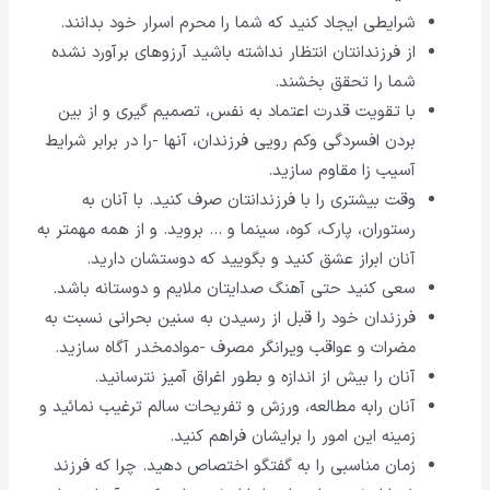
شرایطى ایجاد کنید که شما را محرم اسرار خود بدانند.
از فرزندانتان انتظار نداشته باشید آرزوهاى برآورد نشده
شما را تحقق بخشند.
با تقویت قدرت اعتماد به نفس، تصمیم گیرى و از بین
بردن افسردگى وکم رویى فرزندان، آنها -را در برابر شرایط
آسیب زا مقاوم سازید.
وقت بیشترى را با فرزندانتان صرف کنید. با آنان به
رستوران، پارک، کوه، سینما و … بروید. و از همه مهمتر به
آنان ابراز عشق کنید و بگویید که دوستشان دارید.
سعى کنید حتى آهنگ صدایتان ملایم و دوستانه باشد.
فرزندان خود را قبل از رسیدن به سنین بحرانى نسبت به
مضرات و عواقب ویرانگر مصرف -موادمخدر آگاه سازید.
آنان را بیش از اندازه و بطور اغراق آمیز نترسانید.
آنان رابه مطالعه، ورزش و تفریحات سالم ترغیب نمائید و
زمینه این امور را برایشان فراهم کنید.
زمان مناسبى را به گفتگو اختصاص دهید. چرا که فرزند