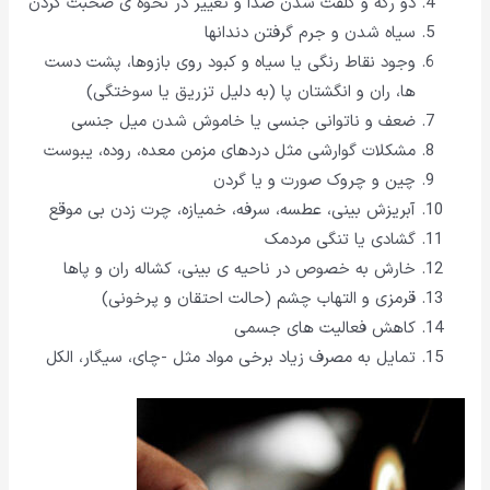
دو رگه و کلفت شدن صدا و تغییر در نحوه ی صحبت کردن
سیاه شدن و جرم گرفتن دندانها
وجود نقاط رنگی یا سیاه و کبود روی بازوها، پشت دست
ها، ران و انگشتان پا (به دلیل تزریق یا سوختگی)
ضعف و ناتوانی جنسی یا خاموش شدن میل جنسی
مشکلات گوارشی مثل دردهای مزمن معده، روده، یبوست
چین و چروک صورت و یا گردن
آبریزش بینی، عطسه، سرفه، خمیازه، چرت زدن بی موقع
گشادی یا تنگی مردمک
خارش به خصوص در ناحیه ی بینی، کشاله ران و پاها
قرمزی و التهاب چشم (حالت احتقان و پرخونی)
کاهش فعالیت های جسمی
تمایل به مصرف زیاد برخی مواد مثل -چای، سیگار، الکل