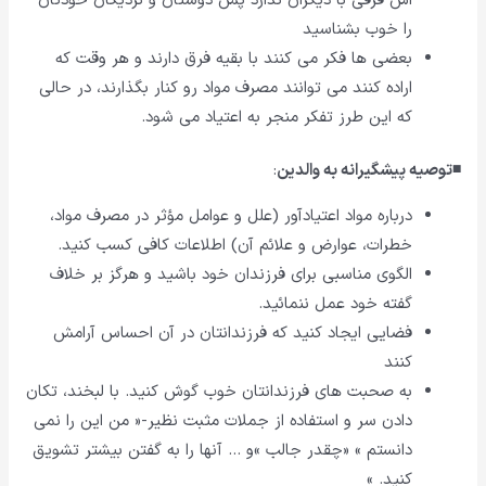
اش فرقى با دیگران ندارد پس دوستان و نزدیکان خودتان
را خوب بشناسید
بعضی ها فکر می کنند با بقیه فرق دارند و هر وقت که
اراده کنند مى توانند مصرف مواد رو کنار بگذارند، در حالى
که این طرز تفکر منجر به اعتیاد می شود.
◾توصیه پیشگیرانه به والدین
:
درباره مواد اعتیادآور (علل و عوامل مؤثر در مصرف مواد،
خطرات، عوارض و علائم آن) اطلاعات کافى کسب کنید.
الگوى مناسبى براى فرزندان خود باشید و هرگز بر خلاف
گفته خود عمل ننمائید.
فضایى ایجاد کنید که فرزندانتان در آن احساس آرامش
کنند
به صحبت هاى فرزندانتان خوب گوش کنید. با لبخند، تکان
دادن سر و استفاده از جملات مثبت نظیر-« من این را نمی
دانستم » «چقدر جالب »و … آنها را به گفتن بیشتر تشویق
کنید. »